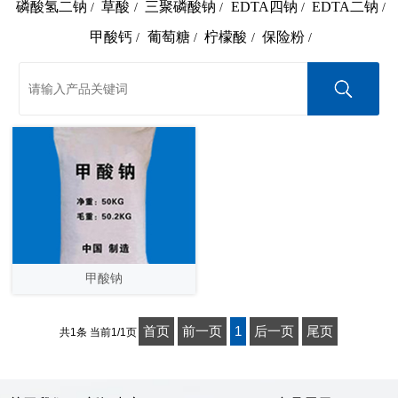
磷酸氢二钠
草酸
三聚磷酸钠
EDTA四钠
EDTA二钠
/
/
/
/
/
甲酸钙
葡萄糖
柠檬酸
保险粉
/
/
/
/
甲酸钠
首页
前一页
1
后一页
尾页
共1条 当前1/1页